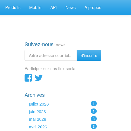
Produits
Mobile
API
News
A propos
Suivez-nous
: news
S'inscrire
Participer sur nos flux social.
Archives
juillet 2026
1
juin 2026
1
mai 2026
3
avril 2026
3