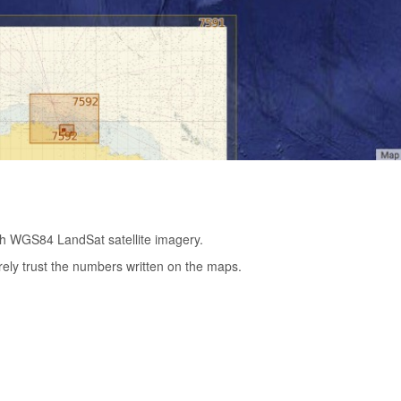
tch WGS84 LandSat satellite imagery.
rely trust the numbers written on the maps.