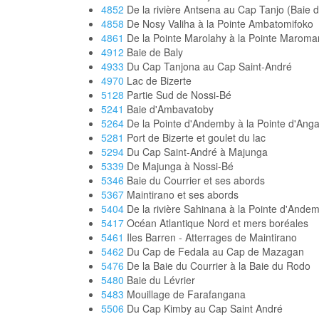
4852
De la rivière Antsena au Cap Tanjo (Baie
4858
De Nosy Valiha à la Pointe Ambatomifoko
4861
De la Pointe Marolahy à la Pointe Maroma
4912
Baie de Baly
4933
Du Cap Tanjona au Cap Saint-André
4970
Lac de Bizerte
5128
Partie Sud de Nossi-Bé
5241
Baie d'Ambavatoby
5264
De la Pointe d'Andemby à la Pointe d'Ang
5281
Port de Bizerte et goulet du lac
5294
Du Cap Saint-André à Majunga
5339
De Majunga à Nossi-Bé
5346
Baie du Courrier et ses abords
5367
Maintirano et ses abords
5404
De la rivière Sahinana à la Pointe d'Andemb
5417
Océan Atlantique Nord et mers boréales
5461
Iles Barren - Atterrages de Maintirano
5462
Du Cap de Fedala au Cap de Mazagan
5476
De la Baie du Courrier à la Baie du Rodo
5480
Baie du Lévrier
5483
Mouillage de Farafangana
5506
Du Cap Kimby au Cap Saint André