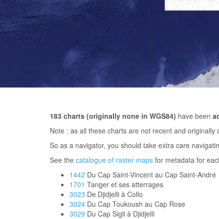
183
charts (originally none in WGS84)
have been
a
Note : as all these charts are not recent and origina
So as a navigator, you should take extra care navigati
See the
catalogue of raster maps
for metadata for ea
1442
Du Cap Saint-Vincent au Cap Saint-André
1701
Tanger et ses atterrages
3023
De Djidjelli à Collo
3024
Du Cap Toukoush au Cap Rose
3029
Du Cap Sigli à Djidjelli