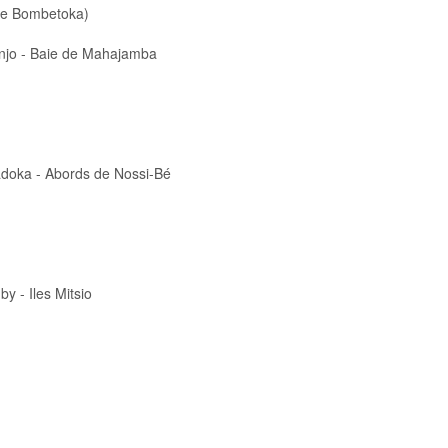
 de Bombetoka)
njo - Baie de Mahajamba
adoka - Abords de Nossi-Bé
y - Iles Mitsio