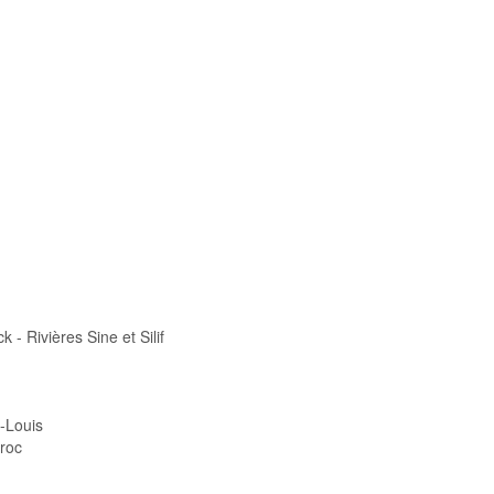
- Rivières Sine et Silif
-Louis
aroc