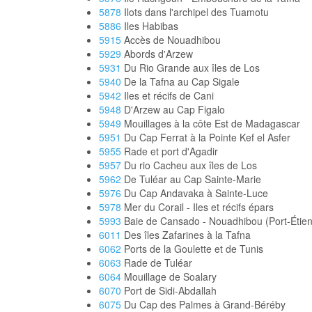
5878
Ilots dans l'archipel des Tuamotu
5886
Iles Habibas
5915
Accès de Nouadhibou
5929
Abords d'Arzew
5931
Du Rio Grande aux îles de Los
5940
De la Tafna au Cap Sigale
5942
Iles et récifs de Cani
5948
D'Arzew au Cap Figalo
5949
Mouillages à la côte Est de Madagascar
5951
Du Cap Ferrat à la Pointe Kef el Asfer
5955
Rade et port d'Agadir
5957
Du rio Cacheu aux îles de Los
5962
De Tuléar au Cap Sainte-Marie
5976
Du Cap Andavaka à Sainte-Luce
5978
Mer du Corail - Iles et récifs épars
5993
Baie de Cansado - Nouadhibou (Port-Étie
6011
Des îles Zafarines à la Tafna
6062
Ports de la Goulette et de Tunis
6063
Rade de Tuléar
6064
Mouillage de Soalary
6070
Port de Sidi-Abdallah
6075
Du Cap des Palmes à Grand-Béréby