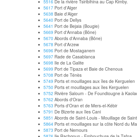
5516
De la rivière Tsiribihina au Cap Kimby.
5617
Port d'Alger
5638
Baie d'Alger
5640
Port de Dellys
5641
Port de Bejaia (Bougie)
5669
Port d'Annaba (Bône)
5670
Abords d'Annaba (Bône)
5678
Port d'Arzew
5696
Port de Mostaganem
5697
Rade de Casablanca
5698
Ile de La Galite
5699
Port de Tipaza et Baie de Chenoua
5708
Port de Ténès
5749
Ports et mouillages aux îles de Kerguelen
5750
Ports et mouillages aux îles Kerguelen
5752
Rivière Saloum - De Foundiougne à Kaolack 
5762
Abords d'Oran
5763
Ports d'Oran et de Mers-el-Kébir
5791
De Bizerte aux îles Cani
5851
Abords de Saint-Louis - Mouillage de Saint
5864
Ports et mouillages sur la côte Nord du M
5873
Port de Nemours
5876
Ile Rachgoun - Embouchure de la Tafna