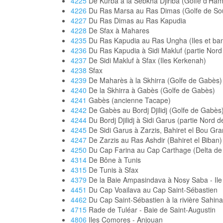
4225
De Kurba à la Sebkha Djiriba (Golfe d'H
4226
Du Ras Marsa au Ras Dimas (Golfe de Sou
4227
Du Ras Dimas au Ras Kapudia
4228
De Sfax à Mahares
4235
Du Ras Kapudia au Ras Ungha (Iles et ba
4236
Du Ras Kapudia à Sidi Makluf (partie Nord
4237
De Sidi Makluf à Sfax (Iles Kerkenah)
4238
Sfax
4239
De Maharès à la Skhirra (Golfe de Gabès)
4240
De la Skhirra à Gabès (Golfe de Gabès)
4241
Gabès (ancienne Tacape)
4242
De Gabès au Bordj Djilidj (Golfe de Gabès
4244
Du Bordj Djilidj à Sidi Garus (partie Nord de
4245
De Sidi Garus à Zarzis, Bahiret el Bou Gra
4247
De Zarzis au Ras Ashdir (Bahiret el Biban)
4250
Du Cap Farina au Cap Carthage (Delta de
4314
De Bône à Tunis
4315
De Tunis à Sfax
4379
De la Baie Ampasindava à Nosy Saba - Ile
4451
Du Cap Voailava au Cap Saint-Sébastien
4462
Du Cap Saint-Sébastien à la rivière Sahin
4715
Rade de Tuléar - Baie de Saint-Augustin
4806
Iles Comores - Anjouan