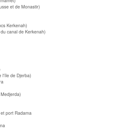
ammamet)
sse et de Monastir)
ncs Kerkenah)
 du canal de Kerkenah)
)
 l'île de Djerba)
ra
 Medjerda)
 et port Radama
ana