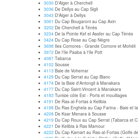
3030
D'Alger à Cherchell
3036
De Dellys au Cap Sigli
3043
D'Alger à Dellys
3061
Du Cap Bougaroni au Cap Axin
3202
De Cherchell à Ténès
3234
De la Pointe Kef el Assfer au Cap Ténès
3424
Du Cap Rose au Cap Nègre
3698
Iles Comores - Grande Comore et Mohéli
3972
De l'île Paaba à l'île Pott
4087
Tabarca
4102
Sousse
4113
Baie de Vohemar
4129
Du Cap Serrat au Cap Blanc
4174
De la Baie d'Antongil à Manakara
4177
Du Cap Saint-Vincent à Manakara
4183
Tunisie côte Est - Ports et mouillages
4191
De Ras-al-Fortas à Kelibia
4198
Du Ras Enghela au Cap Farina - Baie et la
4208
De Ksar Menara à Sousse
4219
Du Cap Roux au Cap Serrat (Tabarca et C
4221
De Kelibia à Ras Mamour
4222
Du Cap Kamart au Ras-al-Fortas (Golfe de