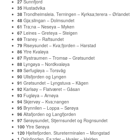
27
Sunnfjord
35
Hustadvika
38
Trondheimsleia. Terningen – Kyrksa;terera – Ørlandet
48
Gja;slingan – Dolmsundet
61
Tra;na – Neseya – Myken
67
Leines – Greteya – Steigen
69
Traney – Raftsundet
79
Riseysundet – Kva;fjorden – Harstad
86
Ytre Kvaløya
87
Rystraumen – Tromsø – Grøtsundet
88
Lyngøya – Nordkvaløya
89
Sørfugløya – Torsvåg
90
Ullsfjorden og Lyngen
91
Grøtsundet – Lyngstuva – Kågen
92
Karlsøy – Flatværet – Gåsan
93
Fugløya – Arnøya
94
Skjervøy – Kva;nangen
95
Brynnilen – Loppa – Sørøya
96
Altafjorden og Langfjorden
97
Sørøysundet, Stjernsundet og Rognsundet
100
Ytre Sørøya
120
Hjeltefjorden. Stureterminalen – Mongstad
1
Oslofjorden. Fa;rder – Hvaler – Halden