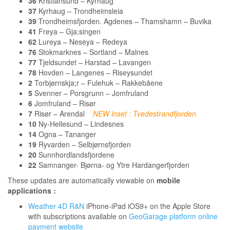
36
Kristiansund – Kyrhaug
37
Kyrhaug – Trondheimsleia
39
Trondheimsfjorden. Agdenes – Thamshamn – Buvika
41
Freya – Gja;singen
62
Lureya – Neseya – Redeya
76
Stokmarknes – Sortland – Malnes
77
Tjeldsundet – Harstad – Lavangen
78
Hovden – Langenes – Riseysundet
2
Torbjørnskja;r – Fulehuk – Rakkebåene
5
Svenner – Porsgrunn – Jomfruland
6
Jomfruland – Risør
7
Risør – Arendal
NEW inset : Tvedestrandfjorden
10
Ny-Hellesund – Lindesnes
14
Ogna – Tananger
19
Ryvarden – Selbjørnsfjorden
20
Sunnhordlandsfjordene
22
Samnanger- Bjørna- og Ytre Hardangerfjorden
These updates are automatically viewable on
mobile
applications :
Weather 4D R&N
iPhone-iPad iOS9+ on the Apple Store
with subscriptions available on
GeoGarage platform online
payment website