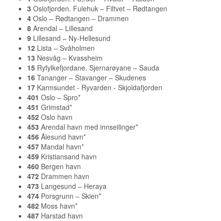
3
Oslofjorden. Fulehuk – Filtvet – Rødtangen
4
Oslo – Rødtangen – Drammen
8
Arendal – Lillesand
9
Lillesand – Ny-Hellesund
12
Lista – Svåholmen
13
Nesvåg – Kvassheim
15
Ryfylkefjordane. Sjernarøyane – Sauda
16
Tananger – Stavanger – Skudenes
17
Karmsundet - Ryvarden - Skjoldafjorden
401
Oslo – Spro*
451
Grimstad*
452
Oslo havn
453
Arendal havn med innseilinger*
456
Ålesund havn*
457
Mandal havn*
459
Kristiansand havn
460
Bergen havn
472
Drammen havn
473
Langesund – Heraya
474
Porsgrunn – Skien*
482
Moss havn*
487
Harstad havn