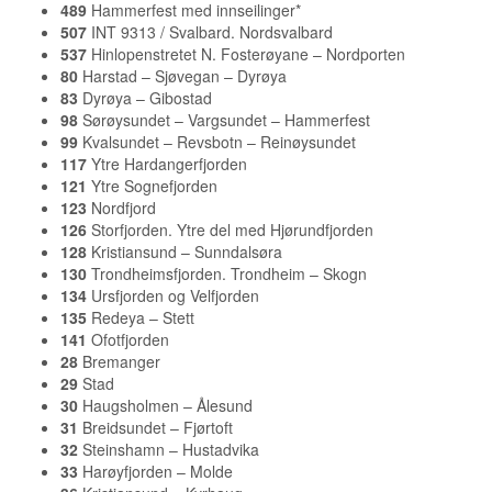
489
Hammerfest med innseilinger*
507
INT 9313 / Svalbard. Nordsvalbard
537
Hinlopenstretet N. Fosterøyane – Nordporten
80
Harstad – Sjøvegan – Dyrøya
83
Dyrøya – Gibostad
98
Sørøysundet – Vargsundet – Hammerfest
99
Kvalsundet – Revsbotn – Reinøysundet
117
Ytre Hardangerfjorden
121
Ytre Sognefjorden
123
Nordfjord
126
Storfjorden. Ytre del med Hjørundfjorden
128
Kristiansund – Sunndalsøra
130
Trondheimsfjorden. Trondheim – Skogn
134
Ursfjorden og Velfjorden
135
Redeya – Stett
141
Ofotfjorden
28
Bremanger
29
Stad
30
Haugsholmen – Ålesund
31
Breidsundet – Fjørtoft
32
Steinshamn – Hustadvika
33
Harøyfjorden – Molde