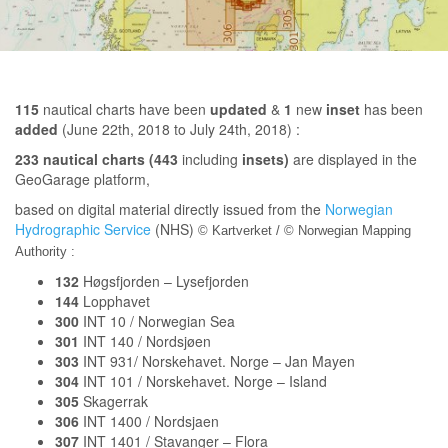
115
nautical charts have been
updated
&
1
new
inset
has been
added
(June 22th, 2018 to July 24th, 2018) :
233 nautical charts (443
including
insets)
are displayed in the
GeoGarage platform,
based on digital material directly issued from the
Norwegian
Hydrographic Service
(NHS)
© Kartverket / © Norwegian Mapping
Authority :
132
Høgsfjorden – Lysefjorden
144
Lopphavet
300
INT 10 / Norwegian Sea
301
INT 140 / Nordsjøen
303
INT 931/ Norskehavet. Norge – Jan Mayen
304
INT 101 / Norskehavet. Norge – Island
305
Skagerrak
306
INT 1400 / Nordsjaen
307
INT 1401 / Stavanger – Flora