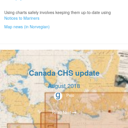
Using charts safely involves keeping them up-to-date using
Notices to Mariners
Map news (in Norvegian)
Canada CHS update
August 2018
Peio
Read Next