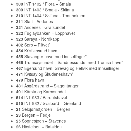
308
INT 1402 / Flora – Smala
309
INT 1403 / Smala - Sklinna
310
INT 1404 / Sklinna - Tennholmen
311
Statt - Andenes
321
Andenes - Gratsundet
322
Fuglaybanken – Lopphavet
323
Saraya - Nordkapp
402
Spro – Filtvet*
454
Kristiansund havn
455
Stavanger havn med innseilinger*
466
Tromsaysundet – Sandnessundet med Tromsa havn*
467
Egersund havn, Sirevåg og Hellvik med innseilinger
471
Kvitsay og Skudeneshavn*
479
Flora havn
481
Åsgårdstrand – Slagentangen
491
Kårsta og Karmsundet
514
INT 933 / Barentshavet
515
INT 932 / Svalbard – Grønland
21
Selbjørnsfjorden – Bergen
23
Bergen – Fedje
25
Sognesjøen – Stavenes
26
Håsteinen – Batalden