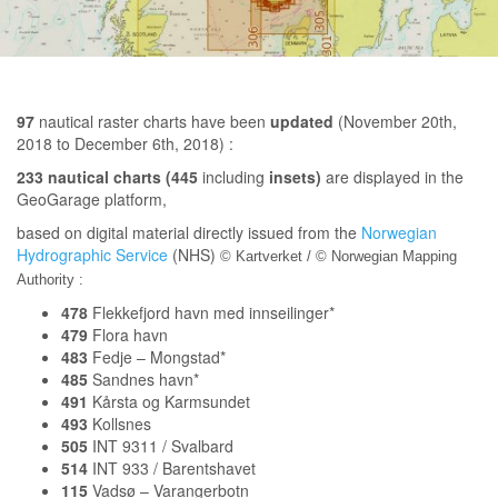
97
nautical raster charts have been
updated
(November 20th,
2018 to December 6th, 2018) :
233 nautical charts (445
including
insets)
are displayed in the
GeoGarage platform,
based on digital material directly issued from the
Norwegian
Hydrographic Service
(NHS)
© Kartverket / © Norwegian Mapping
Authority :
478
Flekkefjord havn med innseilinger*
479
Flora havn
483
Fedje – Mongstad*
485
Sandnes havn*
491
Kårsta og Karmsundet
493
Kollsnes
505
INT 9311 / Svalbard
514
INT 933 / Barentshavet
115
Vadsø – Varangerbotn