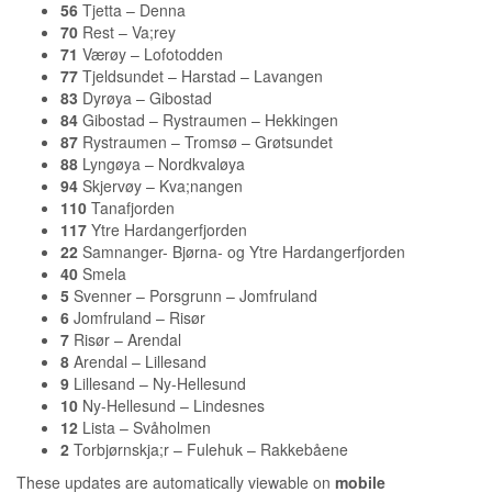
56
Tjetta – Denna
70
Rest – Va;rey
71
Værøy – Lofotodden
77
Tjeldsundet – Harstad – Lavangen
83
Dyrøya – Gibostad
84
Gibostad – Rystraumen – Hekkingen
87
Rystraumen – Tromsø – Grøtsundet
88
Lyngøya – Nordkvaløya
94
Skjervøy – Kva;nangen
110
Tanafjorden
117
Ytre Hardangerfjorden
22
Samnanger- Bjørna- og Ytre Hardangerfjorden
40
Smela
5
Svenner – Porsgrunn – Jomfruland
6
Jomfruland – Risør
7
Risør – Arendal
8
Arendal – Lillesand
9
Lillesand – Ny-Hellesund
10
Ny-Hellesund – Lindesnes
12
Lista – Svåholmen
2
Torbjørnskja;r – Fulehuk – Rakkebåene
These updates are automatically viewable on
mobile