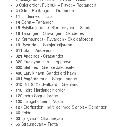
3
Oslofjorden. Fulehuk – Filtvet – Rødtangen
4
Oslo – Rødtangen – Drammen
11
Lindesnes – Lista
14
Ogna – Tananger
15
Ryfylkefjordane. Sjernarøyane – Sauda
16
Tananger – Stavanger – Skudenes
17
Karmsundet - Ryvarden - Skjoldafjorden
19
Ryvarden – Selbjørnsfjorden
311
Statt - Andenes
321
Andenes - Gratsundet
322
Fuglaybanken – Lopphavet
325
Slettnes - Grense Jakobselv
480
Larvik havn. Sandefjord havn
481
Åsgårdstrand – Slagentangen
515
INT 932 / Svalbard – Grønland
118
Indre Hardangerfjorden
122
Indre Sognefjorden
125
Haugsholmen – Volda
127
Storfjorden. Indre del med Sjøholt – Geiranger
46
Folda
53
Lyngva;r – Straumeyan
55
Straumeyan – Tjetta