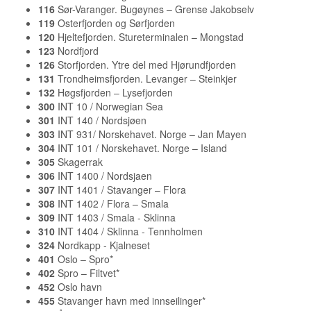
116
Sør-Varanger. Bugøynes – Grense Jakobselv
119
Osterfjorden og Sørfjorden
120
Hjeltefjorden. Stureterminalen – Mongstad
123
Nordfjord
126
Storfjorden. Ytre del med Hjørundfjorden
131
Trondheimsfjorden. Levanger – Steinkjer
132
Høgsfjorden – Lysefjorden
300
INT 10 / Norwegian Sea
301
INT 140 / Nordsjøen
303
INT 931/ Norskehavet. Norge – Jan Mayen
304
INT 101 / Norskehavet. Norge – Island
305
Skagerrak
306
INT 1400 / Nordsjaen
307
INT 1401 / Stavanger – Flora
308
INT 1402 / Flora – Smala
309
INT 1403 / Smala - Sklinna
310
INT 1404 / Sklinna - Tennholmen
324
Nordkapp - Kjalneset
401
Oslo – Spro*
402
Spro – Filtvet*
452
Oslo havn
455
Stavanger havn med innseilinger*