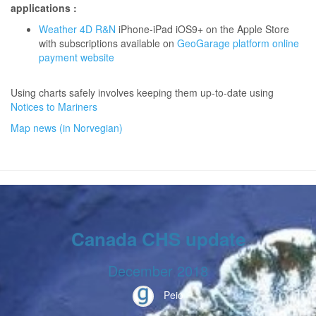
applications :
Weather 4D R&N
iPhone-iPad iOS9+ on the Apple Store
with subscriptions available on
GeoGarage platform online
payment website
Using charts safely involves keeping them up-to-date using
Notices to Mariners
Map news (in Norvegian)
Canada CHS update
December 2018
Peio