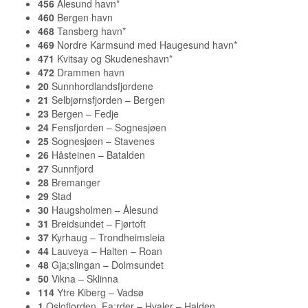
456
Ålesund havn*
460
Bergen havn
468
Tansberg havn*
469
Nordre Karmsund med Haugesund havn*
471
Kvitsay og Skudeneshavn*
472
Drammen havn
20
Sunnhordlandsfjordene
21
Selbjørnsfjorden – Bergen
23
Bergen – Fedje
24
Fensfjorden – Sognesjøen
25
Sognesjøen – Stavenes
26
Håsteinen – Batalden
27
Sunnfjord
28
Bremanger
29
Stad
30
Haugsholmen – Ålesund
31
Breidsundet – Fjørtoft
37
Kyrhaug – Trondheimsleia
44
Lauveya – Halten – Roan
48
Gja;slingan – Dolmsundet
50
Vikna – Sklinna
114
Ytre Kiberg – Vadsø
1
Oslofjorden. Fa;rder – Hvaler – Halden